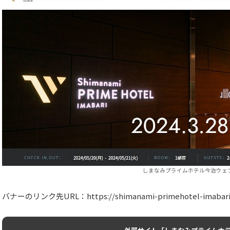
しまなみプライムホテル今治ウェ
バナーのリンク先URL：https://shimanami-primehotel-imabari