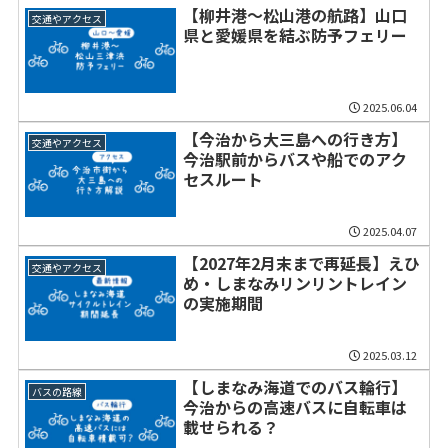
【柳井港～松山港の航路】山口
交通やアクセス
県と愛媛県を結ぶ防予フェリー
2025.06.04
【今治から大三島への行き方】
交通やアクセス
今治駅前からバスや船でのアク
セスルート
2025.04.07
【2027年2月末まで再延長】えひ
交通やアクセス
め・しまなみリンリントレイン
の実施期間
2025.03.12
【しまなみ海道でのバス輪行】
バスの路線
今治からの高速バスに自転車は
載せられる？