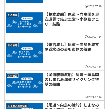
2024.07.19
【福本渡船】尾道～向島間を最
船の航路
安運賃で結ぶ土堂～小歌島フェ
リー航路
2024.07.14
【兼吉渡し】尾道～向島を渡す
船の航路
尾道水道の最も東側の航路
2024.07.14
【尾道駅前渡船】尾道～向島間
船の航路
のしまなみ海道サイクリング推
奨の航路
2024.07.14
【尾道～向島の渡船】しまなみ
しまなみ基本情報