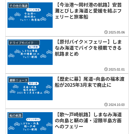
【今治港～岡村港の航路】安芸
その他の海道
灘とびしま海道と愛媛を結ぶフ
ェリーと旅客船
2025.05.06
【原付バイク×フェリー】しま
ドライブやバイクツーリング
なみ海道でバイクを積載できる
航路まとめ
2025.02.01
【歴史に幕】尾道~向島の福本渡
最新ニュース
船が2025年3月末で廃止に
2024.10.03
【歌～戸崎航路】しまなみ海道
船の航路
の向島と鞆の浦・沼隈半島方面
へのフェリー