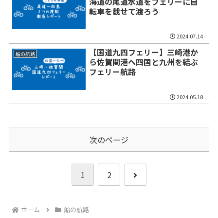
海道の尾道水道をフェリーに自
転車を載せて渡ろう
2024.07.14
【国道九四フェリー】三崎港か
船の航路
ら佐賀関港へ四国と九州を結ぶ
フェリー航路
2024.05.18
次のページ
次
1
2
へ
ホーム
船の航路