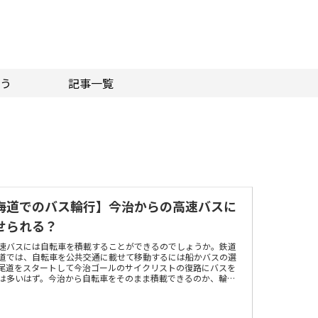
う
記事一覧
海道でのバス輪行】今治からの高速バスに
せられる？
速バスには自転車を積載することができるのでしょうか。鉄道
道では、自転車を公共交通に載せて移動するには船かバスの選
尾道をスタートして今治ゴールのサイクリストの復路にバスを
は多いはず。今治から自転車をそのまま積載できるのか、輪行
取材しました。