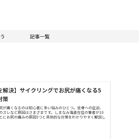
う
記事一覧
を解決】サイクリングでお尻が痛くなる5
対策
尻が痛くなるのは初心者に多い悩みのひとつ。坐骨への圧迫、
のズレなど原因はさまざまです。しまなみ海道在住の筆者が10
とにお尻の痛みの原因5つと具体的な対策をわかりやすく解説し