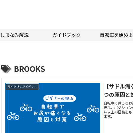
しまなみ解説
ガイドブック
自転車を始めよ
BROOKS
【サドル痛
サイクリングビギナー
つの原因と
自転車に乗るとお
擦れ、ポジション
年以上の経験をも
ます。