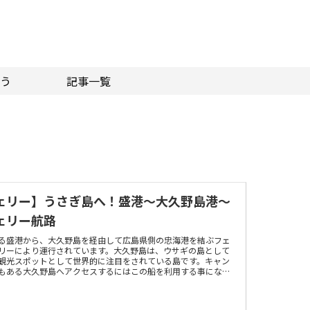
う
記事一覧
ェリー】うさぎ島へ！盛港～大久野島港～
ェリー航路
る盛港から、大久野島を経由して広島県側の忠海港を結ぶフェ
リーにより運行されています。大久野島は、ウサギの島として
観光スポットとして世界的に注目をされている島です。キャン
もある大久野島へアクセスするにはこの船を利用する事になり