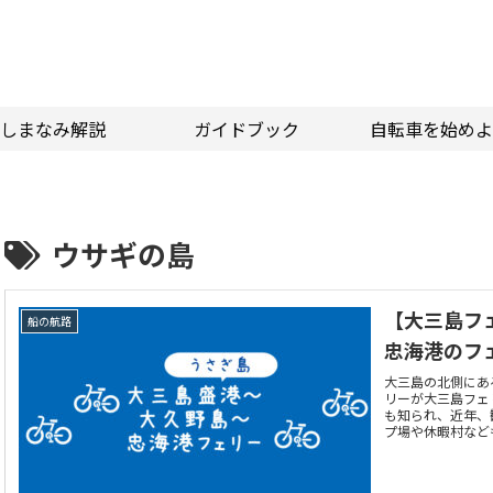
しまなみ解説
ガイドブック
自転車を始めよ
ウサギの島
【大三島フ
船の航路
忠海港のフ
大三島の北側にあ
リーが大三島フェ
も知られ、近年、
プ場や休暇村など
ます。