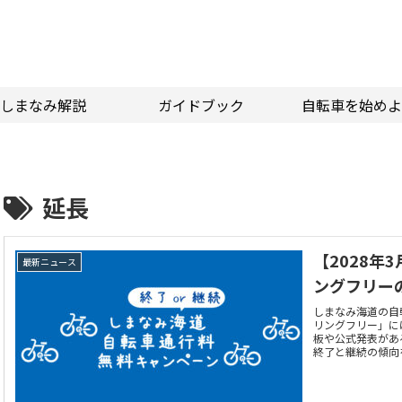
しまなみ解説
ガイドブック
自転車を始めよ
延長
【2028年
最新ニュース
ングフリー
しまなみ海道の自
リングフリー」に
板や公式発表があ
終了と継続の傾向