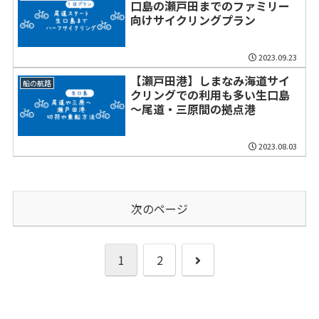
口島の瀬戸田までのファミリー
向けサイクリングプラン
2023.09.23
【瀬戸田港】しまなみ海道サイ
船の航路
クリングでの利用も多い生口島
～尾道・三原間の拠点港
2023.08.03
次のページ
次
1
2
へ