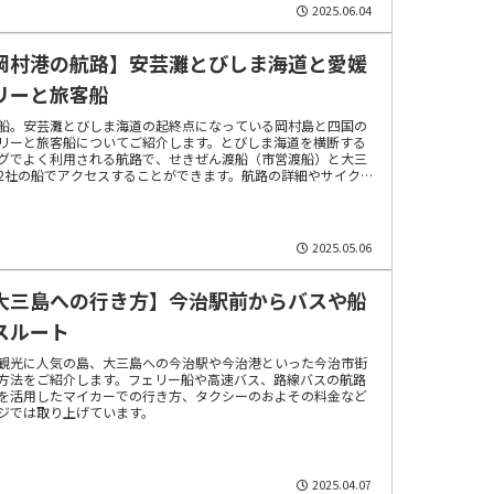
2025.06.04
岡村港の航路】安芸灘とびしま海道と愛媛
リーと旅客船
船。安芸灘とびしま海道の起終点になっている岡村島と四国の
リーと旅客船についてご紹介します。とびしま海道を横断する
グでよく利用される航路で、せきぜん渡船（市営渡船）と大三
2社の船でアクセスすることができます。航路の詳細やサイクリ
をご紹介します。
2025.05.06
大三島への行き方】今治駅前からバスや船
スルート
観光に人気の島、大三島への今治駅や今治港といった今治市街
方法をご紹介します。フェリー船や高速バス、路線バスの航路
を活用したマイカーでの行き方、タクシーのおよその料金など
ジでは取り上げています。
2025.04.07