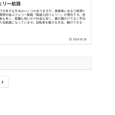
ェリー航路
行き来する方法はいくつかありますが、愛媛県にある三崎港と
関港を結ぶフェリー航路「国道九四フェリー」が便利です。他
数も多く、距離も短いので料金も安く、繁忙期だけでなく平日
人気航路になっています。自転車を載せる方法、輪行できるの
くレポートします。
2024.05.18
ジ
次
へ