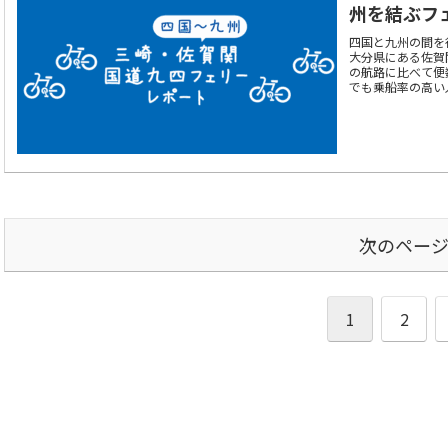
州を結ぶフ
四国と九州の間を
大分県にある佐賀
の航路に比べて便
でも乗船率の高い
かも含めて、詳し
次のペー
1
2