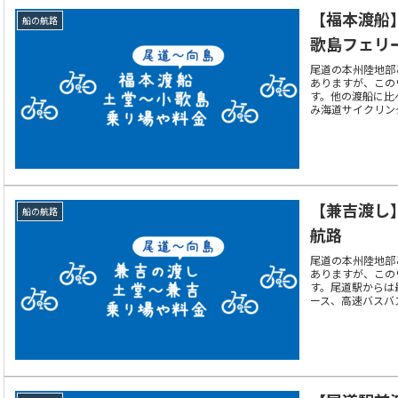
【福本渡船
船の航路
歌島フェリ
尾道の本州陸地部
ありますが、この
す。他の渡船に比
み海道サイクリン
や運賃、時刻表な
【兼吉渡し
船の航路
航路
尾道の本州陸地部
ありますが、この
す。尾道駅からは
ース、高速バスバ
賃、時刻表などに