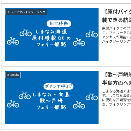
【原付バイ
ドライブやバイクツーリング
載できる航
原付バイクでのツ
く、フェリーを活
アクセスが可能に
バイクツーリング
【歌～戸崎
船の航路
半島方面へ
しまなみ海道でま
す。しまなみ海道
に便利な戸崎港を
表、サイクリング