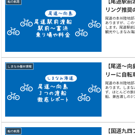
【尾道駅前
船の航路
リング推奨
尾道の本州陸地部
ありますが、この
します。尾道駅前
観光やしまなみ海
運賃、時刻表など
【尾道～向
しまなみ基本情報
リーに自転
尾道の本州陸地部
あります。しまな
ず、ほとんどの旅
船、兼吉渡しの3
バイ、自転車の積
【国道九四
船の航路