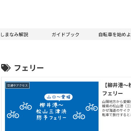
しまなみ解説
ガイドブック
自転車を始めよ
フェリー
【柳井港～
交通やアクセス
フェリー
山陽地方から愛媛
媛県の松山港（三
かぜ海道のサイク
転車で旅行すると