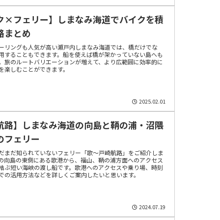
ク×フェリー】しまなみ海道でバイクを積
路まとめ
ーリングも人気が高い瀬戸内しまなみ海道では、橋だけでな
用することもできます。船を使えば橋が架かっていない島へも
。旅のルートバリエーションが増えて、より広範囲に効率的に
を楽しむことができます。
2025.02.01
航路】しまなみ海道の向島と鞆の浦・沼隈
のフェリー
だまだ知られていないフェリー「歌～戸崎航路」をご紹介しま
の向島の東側にある歌港から、福山、鞆の浦方面へのアクセス
結ぶ短い海峡の渡し船です。歌港へのアクセスや乗り場、時刻
での活用方法などを詳しくご案内したいと思います。
2024.07.19