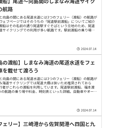
渡船】尾道～向島間のしまなみ海道サイク
の航路
と向島の間にある尾道水道には3つのフェリー（渡船）の航路が
ウェブページではそのうちの「尾道駅前渡船」についてご紹介
渡船はその名前の通り尾道駅すぐそばという立地のため、尾道
道サイクリングでの利用が多い航路です。駅前渡船の乗り場や
についてご紹介します。
2024.07.14
島の渡船】しまなみ海道の尾道水道をフェ
車を載せて渡ろう
と向島の間にある尾道水道には3つのフェリー（渡船）の航路が
み海道サイクリングでは尾道大橋は狭いため推奨されておら
行者がこれらの渡船を利用しています。尾道駅前渡船、福本渡
つの航路の乗り場や料金、時刻表といった詳細。自動車やオート
載ができるかどうかなどをご紹介します。
2024.07.14
フェリー】三崎港から佐賀関港へ四国と九