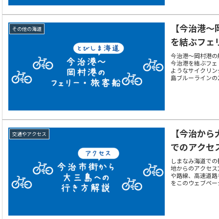
【今治港～
その他の海道
を結ぶフェ
今治港～岡村港の
今治港を結ぶフェ
ようなサイクリン
島ブルーラインの
ングへの活用方法
【今治から
交通やアクセス
でのアクセ
しまなみ海道での
地からのアクセス
や路線、高速道路
をこのウェブペー