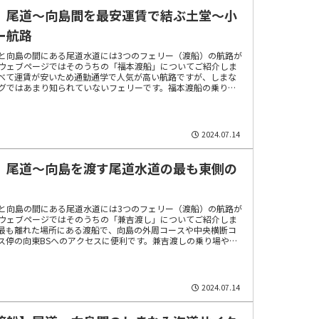
】尾道～向島間を最安運賃で結ぶ土堂～小
ー航路
と向島の間にある尾道水道には3つのフェリー（渡船）の航路が
ウェブページではそのうちの「福本渡船」についてご紹介しま
べて運賃が安いため通勤通学で人気が高い航路ですが、しまな
グではあまり知られていないフェリーです。福本渡船の乗り場
どについて詳しくご案内します。
2024.07.14
】尾道～向島を渡す尾道水道の最も東側の
と向島の間にある尾道水道には3つのフェリー（渡船）の航路が
ウェブページではそのうちの「兼吉渡し」についてご紹介しま
最も離れた場所にある渡船で、向島の外周コースや中央横断コ
ス停の向東BSへのアクセスに便利です。兼吉渡しの乗り場や運
ついてご紹介します。
2024.07.14