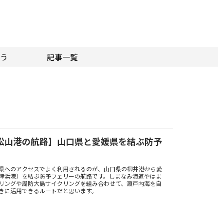
う
記事一覧
松山港の航路】山口県と愛媛県を結ぶ防予
県へのアクセスでよく利用されるのが、山口県の柳井港から愛
津浜港）を結ぶ防予フェリーの航路です。しまなみ海道やはま
リングや周防大島サイクリングを組み合わせて、瀬戸内海を自
きに活用できるルートだと思います。