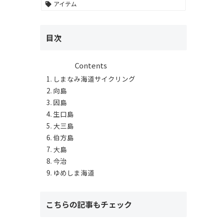
アイテム
目次
Contents
しまなみ海道サイクリング
向島
因島
生口島
大三島
伯方島
大島
今治
ゆめしま海道
こちらの記事もチェック