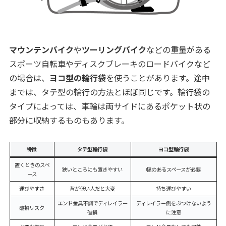
マウンテンバイク
や
ツーリングバイク
などの重量がある
スポーツ自転車やディスクブレーキのロードバイクなど
の場合は、
ヨコ型の輪行袋
を使うことがあります。途中
までは、タテ型の輪行の方法とほぼ同じです。輪行袋の
タイプによっては、車輪は両サイドにあるポケット状の
部分に収納するものもあります。
特徴
タテ型輪行袋
ヨコ型輪行袋
置くときのスペ
狭いところにも置きやすい
幅のあるスペースが必要
ース
運びやすさ
背が低い人だと大変
持ち運びやすい
エンド金具不調でディレイラー
ディレイラー側をぶつけないよう
破損リスク
破損
に注意