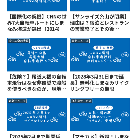
【国際化の契機】CNNの世
【サンライズ糸山が閉業】
界7大自転車ルートにしま
理由は？宿泊とレストラン
なみ海道が選出（2014）
の営業終了とその後
（2026年3月）
安心安全の情報
最新ニュース
【危険？】尾道大橋の自転
【2028年3月31日まで延
車走行はなぜ非推奨で渡船
長】無料化しまなみサイク
を使うべきなのか、現地を
リングフリーの期限
取材
最新ニュース
便利なサービス
【2025年2月まで期間延
【マチカメ】新設！しまな